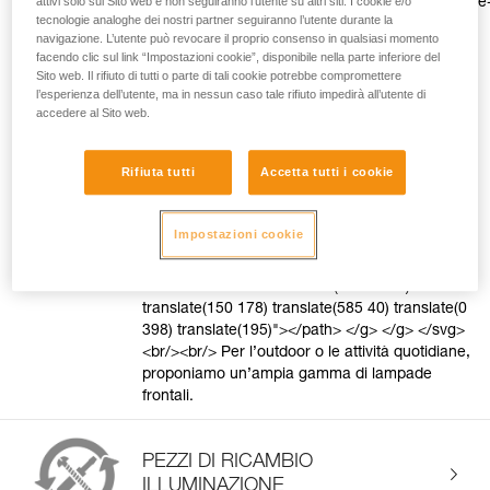
attivi solo sul Sito web e non seguiranno l’utente su altri siti. I cookie e/o
href="https://www.petzl.com/IT/it/Sport/Lampade
tecnologie analoghe dei nostri partner seguiranno l’utente durante la
frontali/Come-scegliere?
navigazione. L’utente può revocare il proprio consenso in qualsiasi momento
record=a77Tx0000006pRFIAY"
facendo clic sul link “Impostazioni cookie”, disponibile nella parte inferiore del
target="blank">Scopri la differenza Petzl.</a>
Sito web. Il rifiuto di tutti o parte di tali cookie potrebbe compromettere
<svg style="vertical-align: middle" height="16"
l’esperienza dell’utente, ma in nessun caso tale rifiuto impedirà all’utente di
viewBox="0 0 16 16" width="16"
accedere al Sito web.
xmlns="http://www.w3.org/2000/svg"> <g
fill="none" fill-rule="evenodd"> <g
Rifiuta tutti
Accetta tutti i cookie
fill="#FF9601"> <path d="M8 1c3.866 0 7 3.134
7 7s-3.134 7-7 7-7-3.134-7-7 3.134-7 7-7zm0
1C4.686 2 2 4.686 2 8s2.686 6 6 6 6-2.686 6-6-
Impostazioni cookie
2.686-6-6-6zm-.882 2.582l3.3 3.3-3.536
3.536-.943-.943 2.526-2.526-2.357-2.357 1.01-
1.01z" transform="translate(-930 -616)
translate(150 178) translate(585 40) translate(0
398) translate(195)"></path> </g> </g> </svg>
<br/><br/> Per l’outdoor o le attività quotidiane,
proponiamo un’ampia gamma di lampade
frontali.
PEZZI DI RICAMBIO
ILLUMINAZIONE