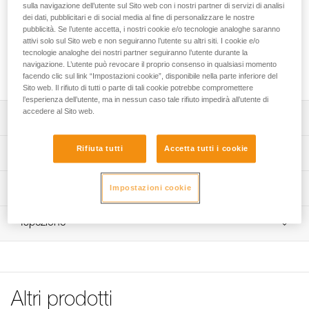
ZILLON è un cordino di posizionamento per il lavoro su
sulla navigazione dell’utente sul Sito web con i nostri partner di servizi di analisi
piante, regolabile molto facilmente con una sola mano,
dei dati, pubblicitari e di social media al fine di personalizzare le nostre
pubblicità. Se l’utente accetta, i nostri cookie e/o tecnologie analoghe saranno
anche sotto tensione. È progettato per essere utilizzato
attivi solo sul Sito web e non seguiranno l’utente su altri siti. I cookie e/o
doppio sui punti di attacco laterali dell’imbracatura o singolo
tecnologie analoghe dei nostri partner seguiranno l’utente durante la
sul punto di attacco ventrale con la mano sul capo libero. Il
navigazione. L’utente può revocare il proprio consenso in qualsiasi momento
colore giallo garantisce un’eccellente visibilità.
facendo clic sul link “Impostazioni cookie”, disponibile nella parte inferiore del
Sito web. Il rifiuto di tutti o parte di tali cookie potrebbe compromettere
l’esperienza dell’utente, ma in nessun caso tale rifiuto impedirà all’utente di
accedere al Sito web.
Descrizione
Progettato per essere utilizzato sui punti di attacco laterali
Rifiuta tutti
Accetta tutti i cookie
Specifiche tecniche
dell’imbracatura o singolo sul punto di attacco ventrale
con la mano sul capo libero.
Materiali: acciaio inossidabile, alluminio, plastica,
Informazioni tecniche
Impostazioni cookie
Semplice da utilizzare ed efficace:
poliestere
- facilmente regolabile sotto tensione. La regolazione può
Libretto d'uso
Certificazione(i): CE EN 358
essere effettuata con una sola mano grazie ad una
Ispezione
Scarica il pdf technical notice-ZILLON-2
notevole progressività nello sbloccaggio e bloccaggio del
Dettagli codice
Dichiarazione di conformità
Procedura di verifica del DPI
dispositivo,
Scarica il pdf UE-Declaration-L22A XXX-ZILLON
Scarica il pdf verif-EPI-ZILLON-procedure-IT
Codice : L22A 025
- fune duttile per garantire una buona fluidità e di colore
Lunghezza : 2,5 m
giallo per un’eccellente visibilità,
Consigli per la manutenzione del materiale Petzl
Verifica del prodotto
Peso : 570 g
- puleggia su cuscinetto a sfere sigillato per recuperare
Scarica il pdf Maintenance tips
Altri prodotti
Scarica il pdf verif-EPI-ZILLON-suivi-IT
Garanzia : 3 anni
senza sforzo la fune in eccesso.