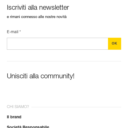
Iscriviti alla newsletter
Per saperne di più
e rimani connesso alle nostre novità
E-mail *
Unisciti alla community!
CHI SIAMO?
Il brand
Società Responsabile