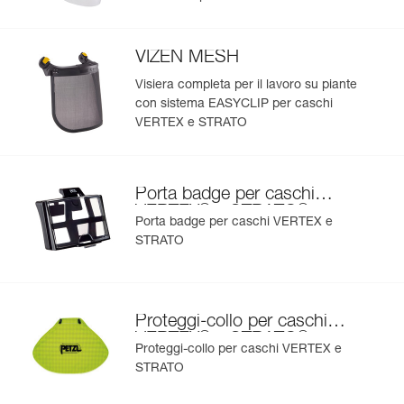
Per saperne di più
- proteggi-collo per proteggere il collo dalla pioggia e dai
raggi del sole,
- porta badge per identificare rapidamente l’utilizzatore,
VIZEN MESH
- sottogola e imbottitura intercambiabili,
Visiera completa per il lavoro su piante
- protezioni antirumore,
con sistema EASYCLIP per caschi
- Disponibile in due colori alta visibilità: giallo e arancio.
VERTEX e STRATO
Porta badge per caschi
®
®
VERTEX
e STRATO
Porta badge per caschi VERTEX e
STRATO
Proteggi-collo per caschi
®
®
VERTEX
e STRATO
Proteggi-collo per caschi VERTEX e
STRATO