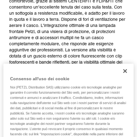
confortevole, grazie ai sistemi CENTERFIT e FLIP&FIT che
consentono un’eccellente tenuta del caso sulla testa. Con
un sottogola a resistenza modificabile, è adatto per il lavoro
in quota e il lavoro a terra. Dispone di fori di ventilazione per
aerare il casco. L’integrazione ottimale di una lampada
frontale Petzl, di una visiera di protezione, di protezioni
antirumore e di accessori multipli ne fa un casco
completamente modulare, che risponde alle esigenze
aggiuntive dei professionisti. La versione alta visibilità è
dotata di un guscio esterno di colore fluorescente con clip
fosforescenti e bande riflettenti, per la visibilità ottimale del
lavoratore, di giorno e di notte.
Consenso all'uso dei cookie
Noi (PETZL Distribution SAS) utilizziamo cookie e/o tecnologie analoghe per
STRATO
garantire il corretto funzionamento del Sito web, per personalizzare i nostri
contenuti e annunci e analizzare il traffico. Condividiamo, inoltre, informazioni
sulla navigazione dell’utente sul Sito web con i nostri partner di servizi di analisi
dei dati, pubblicitari e di social media al fine di personalizzare le nostre
pubblicità. Se l’utente accetta, i nostri cookie e/o tecnologie analoghe saranno
attivi solo sul Sito web e non seguiranno l’utente su altri siti. I cookie e/o
tecnologie analoghe dei nostri partner seguiranno l’utente durante la
navigazione. L’utente può revocare il proprio consenso in qualsiasi momento
facendo clic sul link “Impostazioni cookie”, disponibile nella parte inferiore del