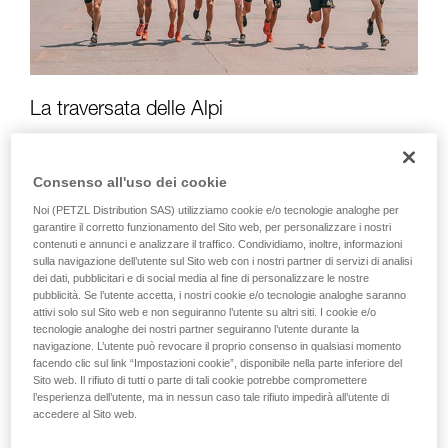
La traversata delle Alpi
7 giorni, 995 km e 41.500 m di dislivello positivo. Camille
Bruyas, Julien Michelon, Nathan Jovet, François D'Haene,
Consenso all'uso dei cookie
Sébastien Spehler, Thibaut Baronian, Michel Lanne e Théo
Détienne, gli otto trailer, si sono dati appuntamento in
Noi (PETZL Distribution SAS) utilizziamo cookie e/o tecnologie analoghe per
Alsazia, dove iniziano le Alpi francesi, per attraversare la
garantire il corretto funzionamento del Sito web, per personalizzare i nostri
catena da nord a sud e rinfrescarsi, alla fine della corsa, nel
contenuti e annunci e analizzare il traffico. Condividiamo, inoltre, informazioni
Mediterraneo!
sulla navigazione dell’utente sul Sito web con i nostri partner di servizi di analisi
dei dati, pubblicitari e di social media al fine di personalizzare le nostre
"Abbiamo avuto delle buone sessioni di sport e di
pubblicità. Se l’utente accetta, i nostri cookie e/o tecnologie analoghe saranno
attivi solo sul Sito web e non seguiranno l’utente su altri siti. I cookie e/o
condivisione, con momenti indimenticabili per tutti."
Thibaut
tecnologie analoghe dei nostri partner seguiranno l’utente durante la
Baronian
navigazione. L’utente può revocare il proprio consenso in qualsiasi momento
facendo clic sul link “Impostazioni cookie”, disponibile nella parte inferiore del
Sito web. Il rifiuto di tutti o parte di tali cookie potrebbe compromettere
l’esperienza dell’utente, ma in nessun caso tale rifiuto impedirà all’utente di
accedere al Sito web.