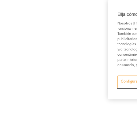
Elija cóm
Nosotros [PE
funcionamien
También com
publicitario
tecnologías 
y/o tecnolog
consentimie
parte inferi
de usuario, 
Configur