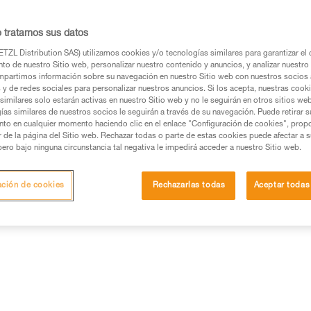
o tratamos sus datos
TZL Distribution SAS) utilizamos cookies y/o tecnologías similares para garantizar el 
to de nuestro Sitio web, personalizar nuestro contenido y anuncios, y analizar nuestro 
partimos información sobre su navegación en nuestro Sitio web con nuestros socios a
s y de redes sociales para personalizar nuestros anuncios. Si los acepta, nuestras cook
similares solo estarán activas en nuestro Sitio web y no le seguirán en otros sitios we
ías similares de nuestros socios le seguirán a través de su navegación. Puede retirar s
nto en cualquier momento haciendo clic en el enlace "Configuración de cookies", prop
or de la página del Sitio web. Rechazar todas o parte de estas cookies puede afectar a 
pero bajo ninguna circunstancia tal negativa le impedirá acceder a nuestro Sitio web.
ación de cookies
Rechazarlas todas
Aceptar todas