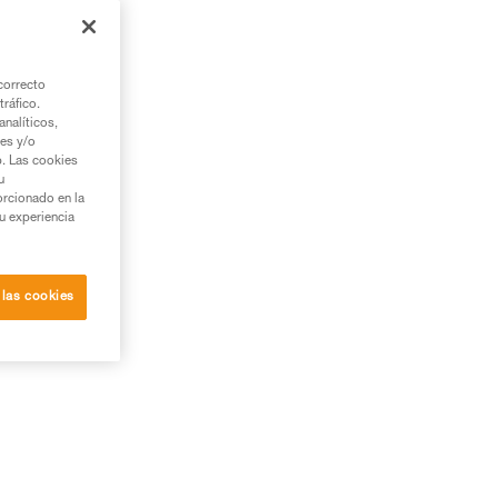
correcto
tráfico.
nalíticos,
ies y/o
b. Las cookies
u
orcionado en la
su experiencia
 las cookies