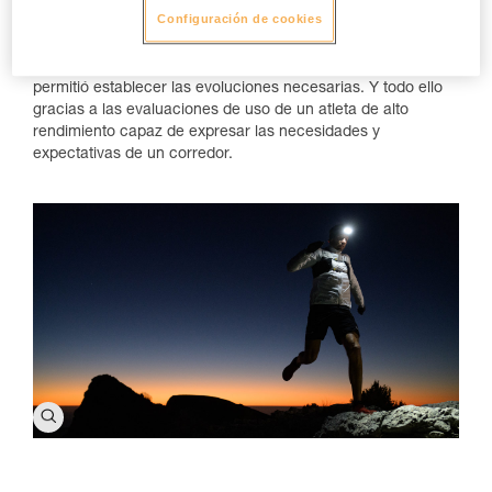
que sea lo más eficaz posible y que se adapte a las
Configuración de cookies
expectativas de los corredores de trail más exigentes. A
medida que avanzaba esta colaboración, el proceso cíclico
para mejorar el rendimiento de los sucesivos prototipos
permitió establecer las evoluciones necesarias. Y todo ello
gracias a las evaluaciones de uso de un atleta de alto
rendimiento capaz de expresar las necesidades y
expectativas de un corredor.