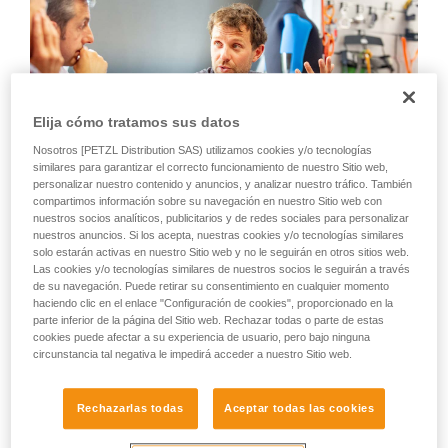
Elija cómo tratamos sus datos
Nosotros [PETZL Distribution SAS) utilizamos cookies y/o tecnologías
similares para garantizar el correcto funcionamiento de nuestro Sitio web,
personalizar nuestro contenido y anuncios, y analizar nuestro tráfico. También
compartimos información sobre su navegación en nuestro Sitio web con
nuestros socios analíticos, publicitarios y de redes sociales para personalizar
¿Un atleta experimentado, de los mejores del mundo en su
nuestros anuncios. Si los acepta, nuestras cookies y/o tecnologías similares
solo estarán activas en nuestro Sitio web y no le seguirán en otros sitios web.
disciplina, junto a ingenieros y especialistas técnicos que
Las cookies y/o tecnologías similares de nuestros socios le seguirán a través
llevan años desarrollando las linternas frontales más
de su navegación. Puede retirar su consentimiento en cualquier momento
innovadoras y de mayor rendimiento del mundo? Con esa
haciendo clic en el enlace "Configuración de cookies", proporcionado en la
increíble combinación, el resultado no podía ser menos. Y
parte inferior de la página del Sitio web. Rechazar todas o parte de estas
eso ha conseguido hacer Petzl para crear la nueva linterna
cookies puede afectar a su experiencia de usuario, pero bajo ninguna
frontal NAO RL.
circunstancia tal negativa le impedirá acceder a nuestro Sitio web.
La alianza entre la experiencia técnica de los equipos Petzl y
el amplio conocimiento del terreno de François D'Haene nos
Rechazarlas todas
Aceptar todas las cookies
ha permitido hacer evolucionar el producto: hemos logrado