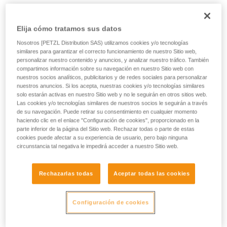
¡El nuevo icono para trails y ultratrails! La linterna frontal
recargable NAO RL ofrece una potencia de 1500 lúmenes
Elija cómo tratamos sus datos
con tan solo 145 gramos. Confortable, su cinta se ajusta
fácilmente y conserva una excelente sujeción durante las
Nosotros [PETZL Distribution SAS) utilizamos cookies y/o tecnologías
similares para garantizar el correcto funcionamiento de nuestro Sitio web,
carreras largas y comprometidas. Gracias a la tecnología
personalizar nuestro contenido y anuncios, y analizar nuestro tráfico. También
REACTIVE LIGHTING, la potencia de su iluminación se
compartimos información sobre su navegación en nuestro Sitio web con
adapta automáticamente a la luminosidad ambiente. Se
nuestros socios analíticos, publicitarios y de redes sociales para personalizar
reducen las manipulaciones y la autonomía se optimiza. Su
nuestros anuncios. Si los acepta, nuestras cookies y/o tecnologías similares
iluminación roja en la parte posterior también te asegura ser
solo estarán activas en nuestro Sitio web y no le seguirán en otros sitios web.
Las cookies y/o tecnologías similares de nuestros socios le seguirán a través
bien visible de noche.
de su navegación. Puede retirar su consentimiento en cualquier momento
haciendo clic en el enlace "Configuración de cookies", proporcionado en la
¿Buscas la mejor linterna frontal para tus actividades?
parte inferior de la página del Sitio web. Rechazar todas o parte de estas
cookies puede afectar a su experiencia de usuario, pero bajo ninguna
ACCEDER A LA AYUDA
circunstancia tal negativa le impedirá acceder a nuestro Sitio web.
Rechazarlas todas
Aceptar todas las cookies
NAO® RL
Configuración de cookies