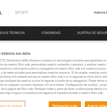
L
SPORT
PUNTOS 
EJOS TÉCNICOS
COMUNIDAD
ALERTAS DE SEGU
RA LIBRE & PARTNER CHECK
o tratamos sus datos
TZL Distribution SAS) utilizamos cookies y/o tecnologías similares para garantizar el 
to de nuestro Sitio web, personalizar nuestro contenido y anuncios, y analizar nuestro 
A LIBRE & PARTNER
partimos información sobre su navegación en nuestro Sitio web con nuestros socios a
s y de redes sociales para personalizar nuestros anuncios. Si los acepta, nuestras cook
similares solo estarán activas en nuestro Sitio web y no le seguirán en otros sitios we
ías similares de nuestros socios le seguirán a través de su navegación. Puede retirar s
nto en cualquier momento haciendo clic en el enlace "Configuración de cookies", prop
or de la página del Sitio web. Rechazar todas o parte de estas cookies puede afectar a 
pero bajo ninguna circunstancia tal negativa le impedirá acceder a nuestro Sitio web.
ación de cookies
Rechazarlas todas
Aceptar todas