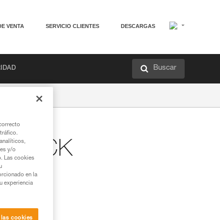
DE VENTA
SERVICIO CLIENTES
DESCARGAS
Buscar
RIDAD
correcto
tráfico.
 CHECK
nalíticos,
ies y/o
b. Las cookies
u
orcionado en la
su experiencia
 las cookies