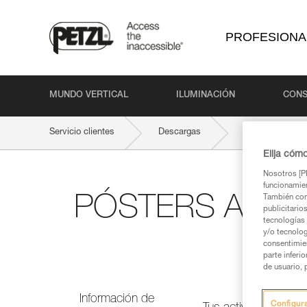
PROFESIONA
MUNDO VERTICAL
ILUMINACIÓN
CONS
Servicio clientes
Descargas
PÓSTERS ALTU
Elija cóm
Nosotros [PE
funcionamien
PÓSTERS ALTUR
También com
publicitario
tecnologías 
y/o tecnolog
consentimie
parte inferi
de usuario, 
Información de
Configur