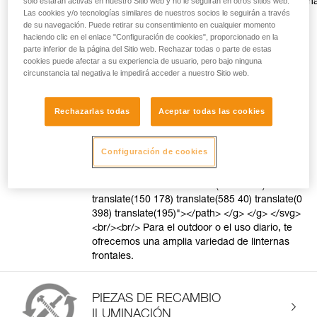
solo estarán activas en nuestro Sitio web y no le seguirán en otros sitios web.
href="https://www.petzl.com/ES/es/Sport/Lintern
Las cookies y/o tecnologías similares de nuestros socios le seguirán a través
frontales/Cu%C3%A1l-elegir?
de su navegación. Puede retirar su consentimiento en cualquier momento
record=a77Tx0000006pRFIAY"
haciendo clic en el enlace "Configuración de cookies", proporcionado en la
target="blank">Descubre la diferencia Petzl.
parte inferior de la página del Sitio web. Rechazar todas o parte de estas
</a> <svg style="vertical-align: middle"
cookies puede afectar a su experiencia de usuario, pero bajo ninguna
height="16" viewBox="0 0 16 16" width="16"
circunstancia tal negativa le impedirá acceder a nuestro Sitio web.
xmlns="http://www.w3.org/2000/svg"> <g
fill="none" fill-rule="evenodd"> <g
Rechazarlas todas
Aceptar todas las cookies
fill="#FF9601"> <path d="M8 1c3.866 0 7 3.134
7 7s-3.134 7-7 7-7-3.134-7-7 3.134-7 7-7zm0
1C4.686 2 2 4.686 2 8s2.686 6 6 6 6-2.686 6-6-
Configuración de cookies
2.686-6-6-6zm-.882 2.582l3.3 3.3-3.536
3.536-.943-.943 2.526-2.526-2.357-2.357 1.01-
1.01z" transform="translate(-930 -616)
translate(150 178) translate(585 40) translate(0
398) translate(195)"></path> </g> </g> </svg>
<br/><br/> Para el outdoor o el uso diario, te
ofrecemos una amplia variedad de linternas
frontales.
PIEZAS DE RECAMBIO
ILUMINACIÓN