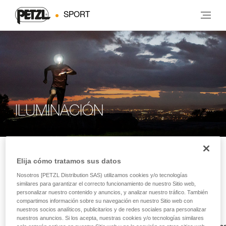
SPORT
ILUMINACIÓN
Elija cómo tratamos sus datos
LINTERNAS FRONTALES
Nosotros [PETZL Distribution SAS) utilizamos cookies y/o tecnologías
similares para garantizar el correcto funcionamiento de nuestro Sitio web,
Pioneros en iluminación manos libres desde
personalizar nuestro contenido y anuncios, y analizar nuestro tráfico. También
hace más de 50 años, Petzl te acompaña con
compartimos información sobre su navegación en nuestro Sitio web con
linternas frontales cada vez más eficientes. <a
nuestros socios analíticos, publicitarios y de redes sociales para personalizar
style="color:#ff9601;text-decoration: underline;"
nuestros anuncios. Si los acepta, nuestras cookies y/o tecnologías similares